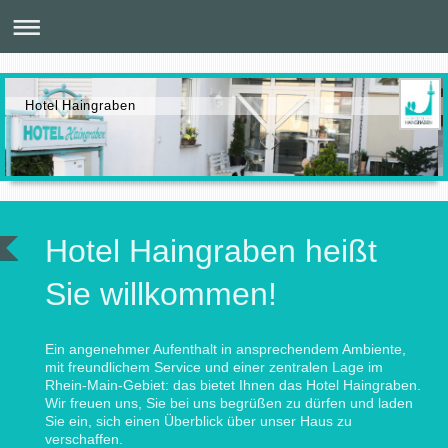
Hotel Haingraben
Hotel Haingraben heißt
Sie willkommen!
Ein angenehmer Aufenthalt in ansprechendem Ambiente,
mit freundlichem Service und einer zentralen Lage im
Rhein-Main-Gebiet: das bietet Ihnen das Hotel Haingraben.
Wir freuen uns, Sie bei uns begrüßen zu dürfen und laden
Sie ein, sich einen Überblick über unser Haus zu
verschaffen.