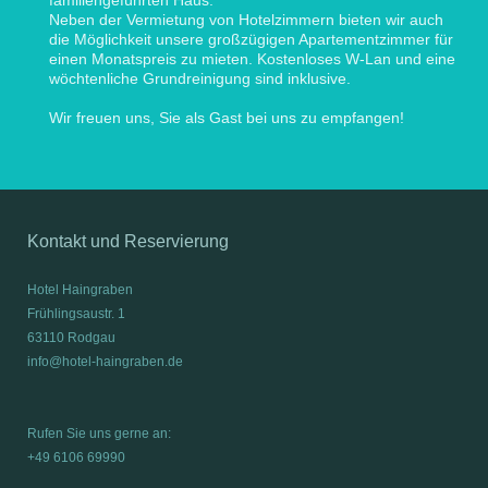
Neben der Vermietung von Hotelzimmern bieten wir auch
die Möglichkeit unsere großzügigen Apartementzimmer für
einen Monatspreis zu mieten. Kostenloses W-Lan und eine
wöchtenliche Grundreinigung sind inklusive.
Wir freuen uns, Sie als Gast bei uns zu empfangen!
Kontakt und Reservierung
Hotel Haingraben
Frühlingsaustr. 1
63110 Rodgau
info@hotel-haingraben.de
Rufen Sie uns gerne an:
+49 6106 69990